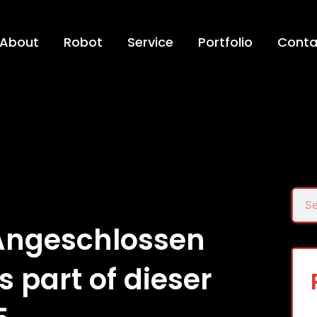
About
Robot
Service
Portfolio
Conta
Sear
 Angeschlossen
 part of dieser