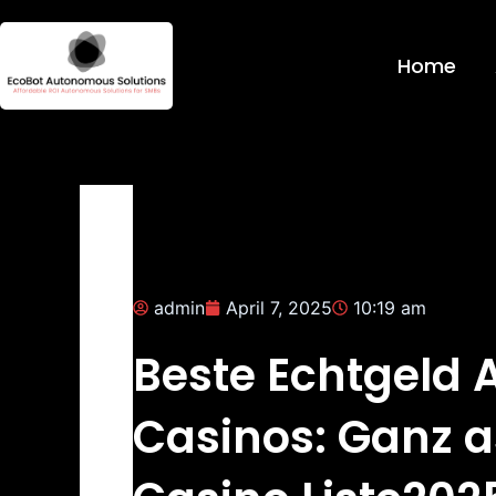
Skip
to
Home
content
admin
April 7, 2025
10:19 am
Beste Echtgeld
Casinos: Ganz as