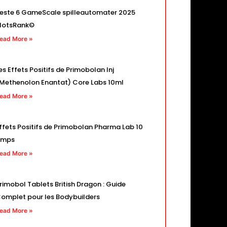
este 6 GameScale spilleautomater 2025
lotsRank©
ead More »
es Effets Positifs de Primobolan Inj
Methenolon Enantat) Core Labs 10ml
ead More »
ffets Positifs de Primobolan Pharma Lab 10
Amps
ead More »
rimobol Tablets British Dragon : Guide
omplet pour les Bodybuilders
ead More »