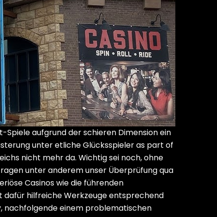
-Spiele aufgrund der schieren Dimension ein
erung unter etliche Glücksspieler as part of
eichs nicht mehr da. Wichtig sei noch, ohne
tragen unter anderem unser Überprüfung qua
eriöse Casinos wie die führenden
t dafür hilfreiche Werkzeuge entsprechend
iv, nachfolgende einem problematischen