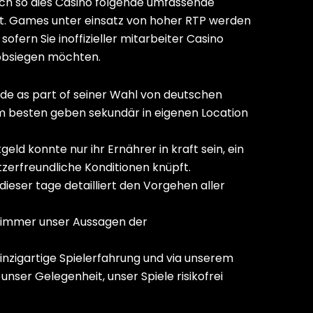
rklich so dies Casino folgende umfassende
et. Games unter einsatz von hoher RTP werden
ofern Sie inoffizieller mitarbeiter Casino
obsiegen möchten.
de as part of seiner Wahl von deutschen
um besten geben sekundär in eigenen Location
geld konnte nur ihr Ernährer in kraft sein, ein
zerfreundliche Konditionen knüpft.
ieser tage detailliert den Vorgehen aller
 immer unser Aussagen der
einzigartige Spielerfahrung und via unserem
nser Gelegenheit, unser Spiele risikofrei