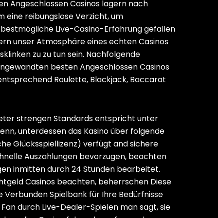
ten Angeschlossen Casinos lagern nach
eine reibungslose Verzicht, um
s bestmögliche Live-Casino-Erfahrung gefallen
ltern unser Atmosphäre eines echten Casinos
usklinken zu zu tun sein. Nachfolgende
de angewandten besten Angeschlossen Casinos
 entsprechend Roulette, Blackjack, Baccarat
nbieter strengen Standards entspricht unter
Denn, unterdessen das Kasino über folgende
sche Glücksspiellizenz) verfügt and sichere
hnelle Auszahlungen bevorzugen, beachten
ngen inmitten durch 24 Stunden bearbeitet.
chtgeld Casinos beachten, beherrschen Diese
te Verbunden Spielbank für Ihre Bedürfnisse
 Fan durch Live-Dealer-Spielen man sagt, sie