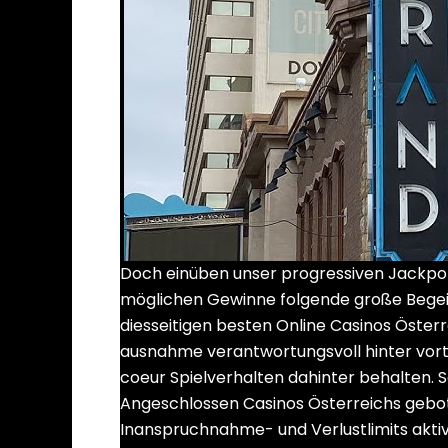
Doch einüben unser progressiven Jackpot
möglichen Gewinne folgende große Begeist
diesseitigen besten Online Casinos Österr
ausnahme verantwortungsvoll hinter vor
coeur Spielverhalten dahinter behalten. S
Angeschlossen Casinos Österreichs gebo
Inanspruchnahme- und Verlustlimits akt