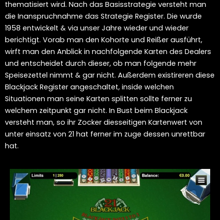
thematisiert wird. Nach das Basisstrategie versteht man
die Inanspruchnahme das Strategie Register. Die wurde
1958 entwickelt & via unser Jahre wieder und wieder
berichtigt. Vorab man den Kohorte und Reißer ausführt,
wirft man den Anblick in nachfolgende Karten des Dealers
und entscheidet durch dieser, ob man folgende mehr
Speisezettel nimmt & gar nicht. Außerdem existireren diese
Blackjack Register angeschaltet, inside welchen
Situationen man seine Karten splitten sollte ferner zu
welchem zeitpunkt gar nicht. In Bust beim Blackjack
versteht man, so ihr Zocker diesseitigen Kartenwert von
unter einsatz von 21 hat ferner im zuge dessen unrettbar
hat.