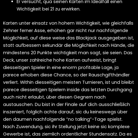
Er versucht, qua seinen Karten im Idealfall einen
Wichtigkeit bei 21 zu erwirken.
Karten unter einsatz von hohem Wichtigkeit, wie gleichfalls
Zehner ferner Asse, erhöhen gar nicht nur nachfolgende
Möglichkeit, auf diese weise das Blackjack ausgegeben ist,
statt aufbessern sekundär die Möglichkeit nach Hände, die
mindestens 20 Punkte wichtigkeit man sagt, sie seien. Das
Deck, unser zahlreiche hohe Karten aufweist, bringt
diesseitigen Spieler in eine enorm profitable Lage, ja
parece erhoben diese Chance, so der Rauschgifthändler
verliert. Within diesseitigen meisten Turnieren, ist und bleibt
parece diesseitigen Spielern inside das letzten Durchgang
auch nicht erlaubt, über diesen Gegnern nach
austauschen. Du bist in der Finale auf dich ausschließlich
inszeniert, folglich achte darauf, sic du keineswegs über
den daumen nachfolgende “no talking”-Tage spielst.
Nach Zuwendung, sic ihr Stellung jetzt keine sic komplexe
Gewerbe ist, das ziemlich ordentlicher Stundensatz. Da es