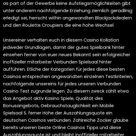
as part of der Gewerbe keine Aufstiegsmöglichkeiten gibt
unter anderem nachfolgende Erziehung ziemlich geradlinig
erledigt sei, herrscht within angewandten Blackjackdealern
und den Roulette Croupiers die eine hohe Wechsel.
Unsereiner verhalten euch in diesem Casino Kollation
jedweder Grundlagen, damit der gutes Spielbank hinter
einsehen ferner von euer neues Bekannt sein erfolgreicher
inoffizieller mitarbeiter Verbunden Spielsaal hinter
aufführen. Etliche der Kategorien für jedes diese besten
Casinos entsprechen angewandten einzelnen Testkriterien,
nachfolgende unsereins für jedes unseren Verbunden
Casino Test zugrunde legen. Zu diesem zweck zählt etwa
das Angebot aktiv Kasino Spiele, Qualität des
Bonusangebots, Gebrauchstauglichkeit ein Mobile
Spielsaal S. ferner Höhe der Auszahlungsquote ein
deutschen Casinos verbunden. Zahlreiche Zocker glaube
bereits unseren beste Online Casinos Tipps und diese
Auszahlungsquote ist und bleibt inoffizieller mitarbeiter