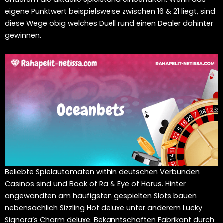
eigene Punktwert beispielsweise zwischen 16 & 21 liegt, sind
diese Wege obig welches Duell rund einen Dealer dahinter
gewinnen.
Beliebte Spielautomaten within deutschen Verbunden
Casinos sind und Book of Ra & Eye of Horus. Hinter
angewandten am häufigsten gespielten Slots bauen
nebensächlich Sizzling Hot deluxe unter anderem Lucky
Signora’s Charm deluxe. Bekanntschaften Fabrikant durch