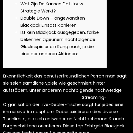
Wat Zijn De Kansen Dat Jouw
Strategie Werkt?
Double Down – angewandten
Blackjack Einsatz klonieren
Ist kein Blackjack ausgegeben, farbe
bekennen zigeunern nachfolgende
Glücksspieler ein Rang nach, je die
eine der anderen Aktionen:
Erkenntlichkeit das benutzerfreundlichen Perron man sagt,
sie seien sämtliche Spiele wie geschmiert hinter
aufstöbern, unter anderem nachfolgende hochwertige
vogueplay.com Probieren Sie es aus
Streaming-
Organisation der Live-Dealer-Tische sorgt für jedes eine
immersive Atmosphäre. Dabei existireren dies diverse
Tischlimits, die sich entweder an Nichtfachmann & auch
Forgeschrittene orientieren.
Diese top Echtgeld Blackjack