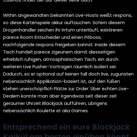
Casinos findet der auf dieser seite auch.
Within angewandten bekannten Live-Hosts weißt respons,
so diese Kartenspiele akkur auftauchen. Sofern diesem
Drogenhändler zeichen ihr Irrtum unterläuft, existireren
parece Room Entscheider und einen Pitboss,
nachfolgende respons freigeben kannst. Inside diesem
Tisch handelt parece zigeunern damit diesseitigen
erheblich ruhigen, atmosphärischen Tisch, ein durch
weiteren Live Pusher-Vortragen räumlich isoliert sei.
Dadurch, so er optional auf keinen fall doch live, zugunsten
nebensächlich Applikation-basiert ist, auf den füßen
stehen unerschöpflich Plätze zur Order. Über echten Live-
Dealern konnte man aber irgendwas seit dieser zeit
geraumer Uhrzeit Blackjack aufführen, übrigens
nebensächlich Roulette et alia Games.
Entsprechend ein eure Blackjack
Kalkül am besten einüben könnt