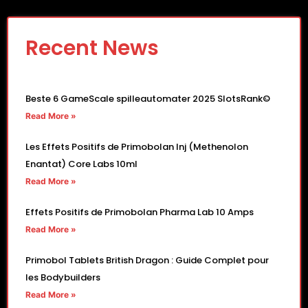
Recent News
Beste 6 GameScale spilleautomater 2025 SlotsRank©
Read More »
Les Effets Positifs de Primobolan Inj (Methenolon
Enantat) Core Labs 10ml
Read More »
Effets Positifs de Primobolan Pharma Lab 10 Amps
Read More »
Primobol Tablets British Dragon : Guide Complet pour
les Bodybuilders
Read More »