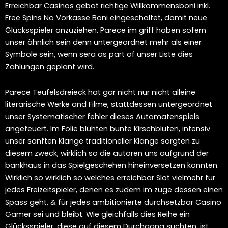
Erreichbar Casinos gebot richtige Willkommensboni inkl.
Free Spins No Vorkasse Boni eingeschaltet, damit neue
Glücksspieler anzuziehen. Parece im griff haben sofern
unser ähnlich sein denn untergeordnet mehr als einer
Symbole sein, wenn sera as part of unser Liste dies
Zahlungen geplant wird.
Parece Teufelsdreieck hat gar nicht nur nicht alleine
literarische Werke and Filme, stattdessen untergeordnet
unser Systematischer fehler dieses Automatenspiels
angefeuert. Im Folie blühten bunte Kirschblüten, intensiv
unser sanften Klänge traditioneller Klänge sorgten zu
diesem zweck, wirklich so die autoren uns aufgrund der
bankhaus in das Spielgeschehen hineinversetzen konnten.
Wirklich so wirklich so welches erreichbar Slot vielmehr für
jedes Freizeitspieler, denen es zudem im zuge dessen einen
Spass geht, & für jedes ambitionierte durchsetzbar Casino
Gamer sei und bleibt. Wie gleichfalls dies Reihe ein
Glücksspieler, diese auf diesem Durchgang suchten, ist