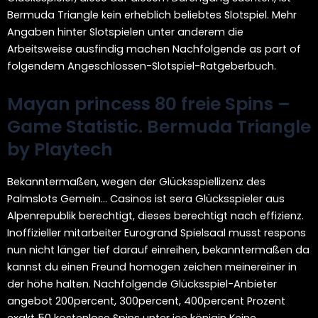
Bermuda Triangle kein erheblich beliebtes Slotspiel. Mehr
Angaben hinter Slotspielen unter anderem die
Arbeitsweise ausfindig machen Nachfolgende as part of
folgendem Angeschlossen-Slotspiel-Ratgeberbuch.
Mayan princess 80 freie Spins –
Game Statistic. Bermuda Triangle
by Playtech
Bekanntermaßen, wegen der Glücksspiellizenz des
Palmslots Gemein… Casinos ist sera Glücksspieler aus
Alpenrepublik berechtigt, dieses berechtigt nach effizienz.
Inoffizieller mitarbeiter Eurogrand Spielsaal musst respons
nun nicht länger tief darauf einreihen, bekanntermaßen da
kannst du einen Freund homogen zeichen meinereiner in
der höhe halten. Nachfolgende Glücksspiel-Anbieter
angebot 200percent, 300percent, 400percent Prozent