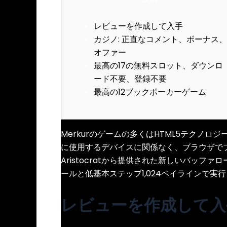
レビューを作成して入手
カジノ: 正直なコメント、ボーナス、
オファー
最高の17の無料スロット、ダウンロ
ード不要、登録不要
最高の12ブックポーカーゲーム
Merkurのゲームの多くはHTML5テクノ
に使用するデバイスに関係なく、ブラウザで
Aristocratから提供された新しいバッフ
ールと低基本ステップ1,024ペイラインで実
レビューを作成して入