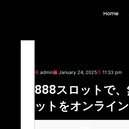
Skip
to
Home
content
admin
January 24, 2025
11:33 pm
888スロットで、
ットをオンライン
投稿