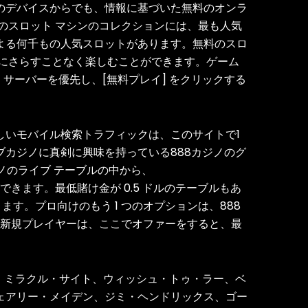
、どのデバイスからでも、情報に基づいた無料のオンラ
のスロット マシンのコレクションには、最も人気
よる何千もの人気スロットがあります。無料のスロ
険にさらすことなく楽しむことができます。ゲーム
 サーバーを優先し、[無料プレイ] をクリックする
しいモバイル検索トラフィックは、このサイトで1
カジノに真剣に興味を持っている888カジノのグ
ジノのライブ テーブルの中から、
スロット more
きます。最低賭け金が 0.5 ドルのテーブルもあ
ます。プロ向けのもう 1 つのオプションは、888
。新規プレイヤーは、ここでオファーをすると、最
、ミラクル・サイト、ウィッシュ・トゥ・ラー、ベ
ェアリー・メイデン、ジミ・ヘンドリックス、ゴー