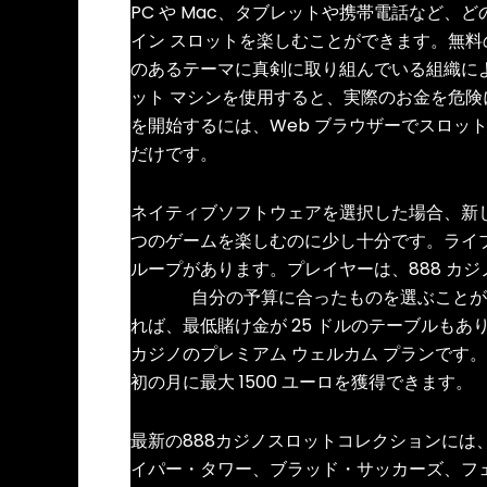
PC や Mac、タブレットや携帯電話など
イン スロットを楽しむことができます。無料
のあるテーマに真剣に取り組んでいる組織に
ット マシンを使用すると、実際のお金を危
を開始するには、Web ブラウザーでスロット
だけです。
ネイティブソフトウェアを選択した場合、新
つのゲームを楽しむのに少し十分です。ライブ
ループがあります。プレイヤーは、888 カ
hearts
自分の予算に合ったものを選ぶことがで
れば、最低賭け金が 25 ドルのテーブルもあり
カジノのプレミアム ウェルカム プランです
初の月に最大 1500 ユーロを獲得できます。
最新の888カジノスロットコレクションには
イパー・タワー、ブラッド・サッカーズ、フ