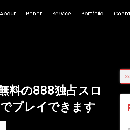
About
Robot
Service
Portfolio
Conta
Sear
無料の888独占スロ
でプレイできます
B