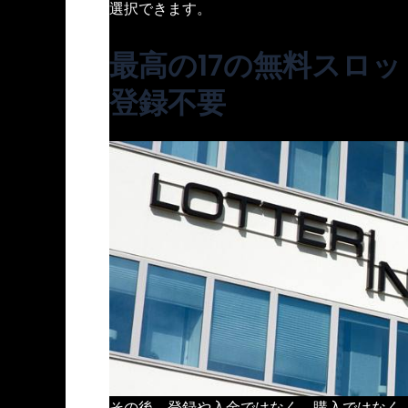
選択できます。
最高の17の無料スロ
登録不要
その後、登録や入金ではなく、購入ではなく