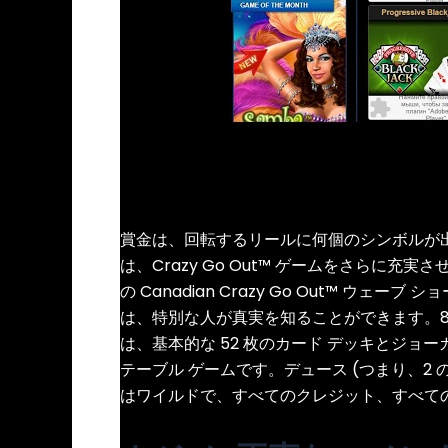
賞金は、回転するリールに何個のシンボルが出現
は、Crazy Go Out™ ゲームをさらに
の Canadian Crazy Go Out™ ウ
は、特別な人が真実を知ることができます。888 が
は、基本的な 52 枚のカード デッキとジョ
テーブル ゲームです。デュース (つまり、2 
はワイルドで、すべてのクレジット、すべて