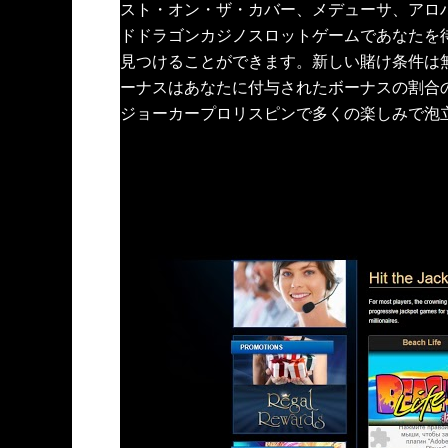
スト・オン・ザ・カバー、メデューサ、アロ
ドドラゴンカジノスロットゲームであなたを
見つけることができます。新しい賭け条件は
ーナスはあなたに付与されたボーナスの割合
ジョーカープロリスピンで多くの楽しみで泡