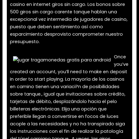
casino en internet giros sin cargo. Los bonos sobre
500 giros sin cargo carente tanque hablan una
excepcional vez intermedia de jugadores de casino,
puesto que deben sentimiento así­ como
esparcimiento desprovisto comprometer nuestro
presupuesto.
Once
you’ve
created an account, you’ll need to make en deposit
in order to start playing. La mayoría de los casinos
en camino tienen una variacií³n de posibilidades
sobre tanque., igual que invitaciones sobre crédito,
tarjetas de débito, desplazándolo hacia el pelo
billeteras electrónicas. Elija una opción que
preferible llegan a convertirse en focos de luces
acople a las necesidades y no ha transpirado siga
los instrucciones con el fin de realizar la patologí­a
del túnel carpiano tanque.. A veces, las giros