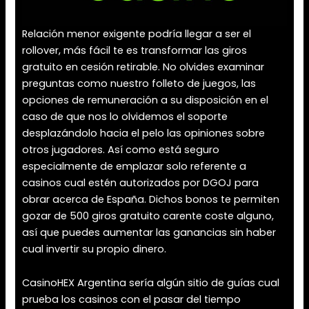
Relación menor exigente podrí­a llegar a ser el
rollover, más fácil te es transformar las giros
gratuito en cesión retirable. No olvides examinar
preguntas como nuestro folleto de juegos, las
opciones de remuneración a su disposición en el
caso de que nos lo olvidemos el soporte
desplazándolo hacia el pelo las opiniones sobre
otros jugadores. Así­ como está seguro
especialmente de emplazar solo referente a
casinos cual estén autorizados por DGOJ para
obrar acerca de España. Dichos bonos te permiten
gozar de 500 giros gratuito carente coste alguno,
así que puedes aumentar las ganancias sin haber
cual invertir su propio dinero.
CasinoHEX Argentina serí­a algún sitio de guías cual
prueba los casinos con el pasar del tiempo