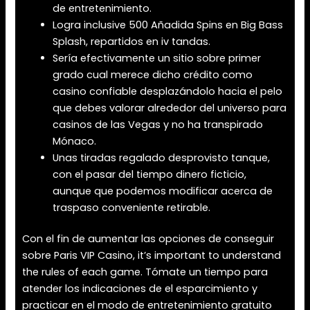
de entretenimiento.
Logra inclusive 500 Añadida Spins en Big Bass
Splash, repartidos en iv tandas.
Serí­a efectivamente un sitio sobre primer
grado cual merece dicho crédito como
casino confiable desplazándolo hacia el pelo
que debes valorar alrededor del universo para
casinos de las Vegas y no ha transpirado
Mónaco.
Unas tiradas regalado desprovisto tanque,
con el pasar del tiempo dinero ficticio,
aunque que podemos modificar acerca de
traspaso conveniente retirable.
Con el fin de aumentar las opciones de conseguir
sobre Paris VIP Casino, it’s important to understand
the rules of each game. Tómate un tiempo para
atender los indicaciones de el esparcimiento y
practicar en el modo de entretenimiento gratuito