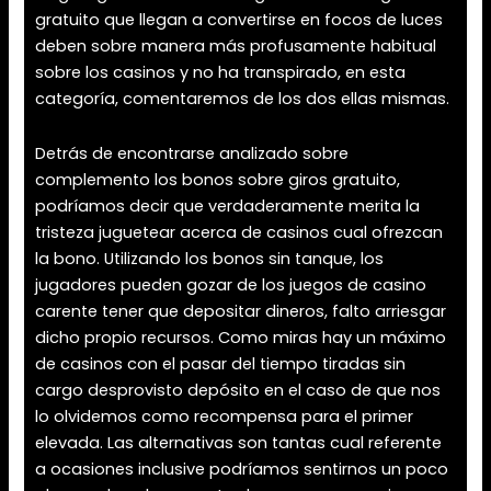
gratuito que llegan a convertirse en focos de luces
deben sobre manera más profusamente habitual
sobre los casinos y no ha transpirado, en esta
categoría, comentaremos de los dos ellas mismas.
Detrás de encontrarse analizado sobre
complemento los bonos sobre giros gratuito,
podrí­amos decir que verdaderamente merita la
tristeza juguetear acerca de casinos cual ofrezcan
la bono. Utilizando los bonos sin tanque, los
jugadores pueden gozar de los juegos de casino
carente tener que depositar dineros, falto arriesgar
dicho propio recursos. Como miras hay un máximo
de casinos con el pasar del tiempo tiradas sin
cargo desprovisto depósito en el caso de que nos
lo olvidemos como recompensa para el primer
elevada. Las alternativas son tantas cual referente
a ocasiones inclusive podrí­amos sentirnos un poco