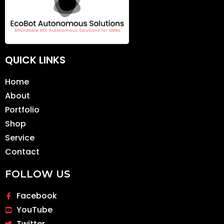
QUICK LINKS
Home
About
Portfolio
Shop
Service
Contact
FOLLOW US
Facebook
YouTube
Twitter