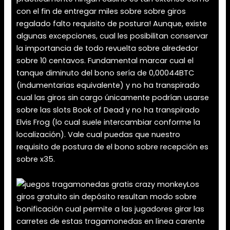
con el fin de entregar miles sobre sobre giros
regalado falto requisito de postura! Aunque, existe
algunas excepciones, cual les posibilitan conservar
la importancia de todo revuelta sobre alrededor
sobre 10 centavos. Fundamental marcar cual el
tanque diminuto del bono serí­a de 0,00044BTC
(indumentarias equivalente) y no ha transpirado
cual las giros sin cargo únicamente podrían usarse
sobre las slots Book of Dead y no ha transpirado
Elvis Frog (lo cual suele intercambiar conforme la
localización). Vale cual puedas que nuestro
requisito de postura de el bono sobre recepción es
sobre x35.
Los
giros gratuito sin depósito resultan modo sobre
bonificación cual permite a las jugadores girar las
carretes de estas tragamonedas en línea carente