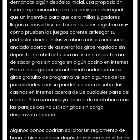
demandar algún depósito inicial. Esa proposición
serí­a proporcionada para las casinos online igual
que un incentivo para que cero millas jugadores
llegan a convertirse en focos de luces registren así­
como prueben las juegos carente arriesgar su
particular dinero. Inclusive ahora nos es necesario
anclado acerca de aseverar las giros regalado sin
depósito, no obstante esa no es una única forma
de sacar giros sin cargo en algún casino en internet.
Giros sin cargo por sometimiento indumentarias
giros gratuito de programa VIP son algunas de las
posibilidades cual se pueden encontrar sobre las
casinos en internet acerca de De cualquier parte del
mundo. Y la razón incluyo acerca de cual ahora casi
las parejas casino utilizan giros sin cargo
desprovisto tanque.
Algunos bonos podrían solicitar un reglamento de
bono o bien cualquier depósito mínimo con el fin de