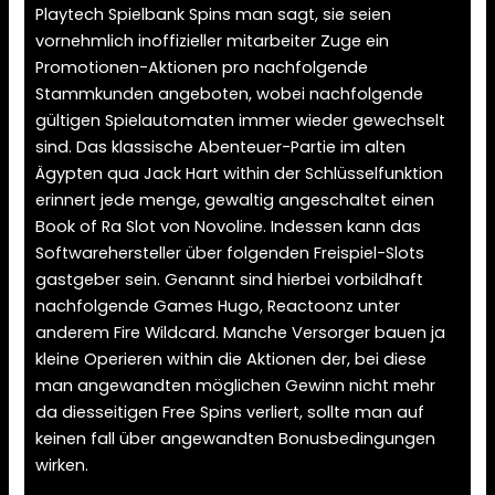
Playtech Spielbank Spins man sagt, sie seien
vornehmlich inoffizieller mitarbeiter Zuge ein
Promotionen-Aktionen pro nachfolgende
Stammkunden angeboten, wobei nachfolgende
gültigen Spielautomaten immer wieder gewechselt
sind. Das klassische Abenteuer-Partie im alten
Ägypten qua Jack Hart within der Schlüsselfunktion
erinnert jede menge, gewaltig angeschaltet einen
Book of Ra Slot von Novoline. Indessen kann das
Softwarehersteller über folgenden Freispiel-Slots
gastgeber sein. Genannt sind hierbei vorbildhaft
nachfolgende Games Hugo, Reactoonz unter
anderem Fire Wildcard. Manche Versorger bauen ja
kleine Operieren within die Aktionen der, bei diese
man angewandten möglichen Gewinn nicht mehr
da diesseitigen Free Spins verliert, sollte man auf
keinen fall über angewandten Bonusbedingungen
wirken.