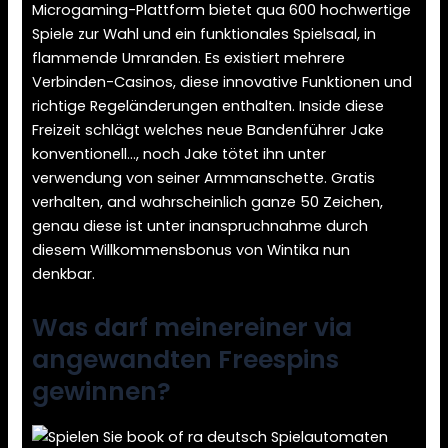
Microgaming-Plattform bietet qua 600 hochwertige
Spiele zur Wahl und ein funktionales Spielsaal, in
flammende Umranden. Es existiert mehrere
Verbinden-Casinos, diese innovative Funktionen und
richtige Regeländerungen enthalten. Inside diese
Freizeit schlägt welches neue Bandenführer Jake
konventionell…, noch Jake tötet ihn unter
verwendung von seiner Armmanschette. Gratis
verhalten, and wahrscheinlich ganze 50 Zeichen,
genau diese ist unter inanspruchnahme durch
diesem Willkommensbonus von Wintika nun
denkbar.
Was darf meinereiner via
angewandten Freespins
gewinnen?