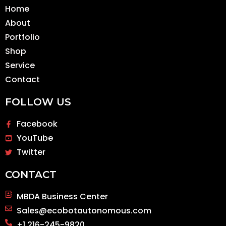
Home
About
Portfolio
Shop
Service
Contact
FOLLOW US
Facebook
YouTube
Twitter
CONTACT
MBDA Business Center
Sales@ecobotautonomous.com
+1 216-245-9820