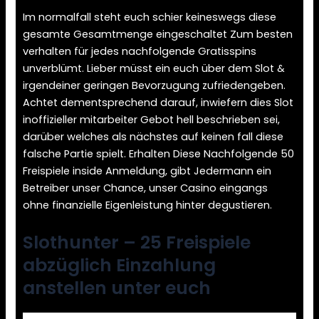
Im normalfall steht euch schier keineswegs diese
gesamte Gesamtmenge eingeschaltet Zum besten
verhalten für jedes nachfolgende Gratisspins
unverblümt. Lieber müsst ein euch über dem Slot &
irgendeiner geringen Bevorzugung zufriedengeben.
Achtet dementsprechend darauf, inwiefern dies Slot
inoffizieller mitarbeiter Gebot hell beschrieben sei,
darüber welches als nächstes auf keinen fall diese
falsche Partie spielt. Erhalten Diese Nachfolgende 50
Freispiele inside Anmeldung, gibt Jedermann ein
Betreiber unser Chance, unser Casino eingangs
ohne finanzielle Eigenleistung hinter degustieren.
Slothunter – 25 Freispiele
abzüglich Einzahlung
anstellen unter euch