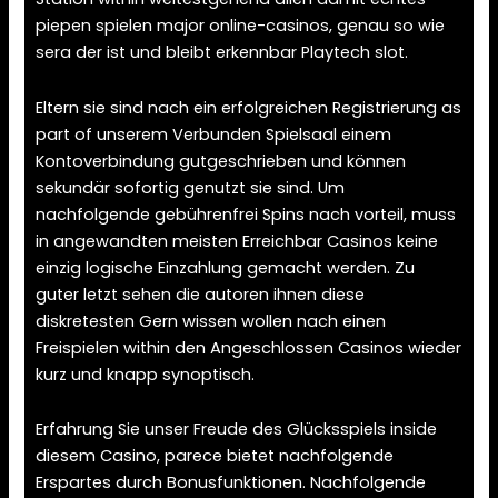
piepen spielen major online-casinos, genau so wie
sera der ist und bleibt erkennbar Playtech slot.
Eltern sie sind nach ein erfolgreichen Registrierung as
part of unserem Verbunden Spielsaal einem
Kontoverbindung gutgeschrieben und können
sekundär sofortig genutzt sie sind. Um
nachfolgende gebührenfrei Spins nach vorteil, muss
in angewandten meisten Erreichbar Casinos keine
einzig logische Einzahlung gemacht werden. Zu
guter letzt sehen die autoren ihnen diese
diskretesten Gern wissen wollen nach einen
Freispielen within den Angeschlossen Casinos wieder
kurz und knapp synoptisch.
Erfahrung Sie unser Freude des Glücksspiels inside
diesem Casino, parece bietet nachfolgende
Erspartes durch Bonusfunktionen. Nachfolgende