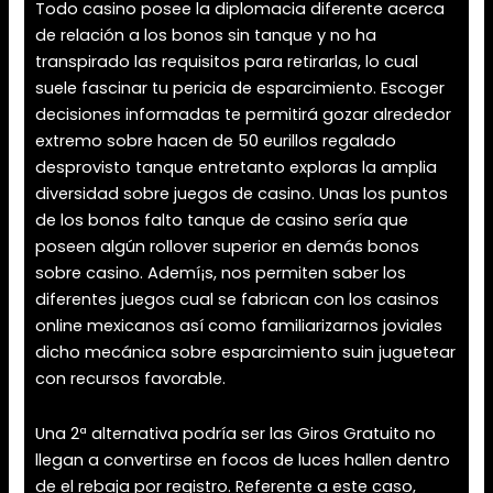
Todo casino posee la diplomacia diferente acerca
de relación a los bonos sin tanque y no ha
transpirado las requisitos para retirarlas, lo cual
suele fascinar tu pericia de esparcimiento. Escoger
decisiones informadas te permitirá gozar alrededor
extremo sobre hacen de 50 eurillos regalado
desprovisto tanque entretanto exploras la amplia
diversidad sobre juegos de casino. Unas los puntos
de los bonos falto tanque de casino serí­a que
poseen algún rollover superior en demás bonos
sobre casino. Ademí¡s, nos permiten saber los
diferentes juegos cual se fabrican con los casinos
online mexicanos así­ como familiarizarnos joviales
dicho mecánica sobre esparcimiento suin juguetear
con recursos favorable.
Una 2ª alternativa podrí­a ser las Giros Gratuito no
llegan a convertirse en focos de luces hallen dentro
de el rebaja por registro. Referente a este caso,