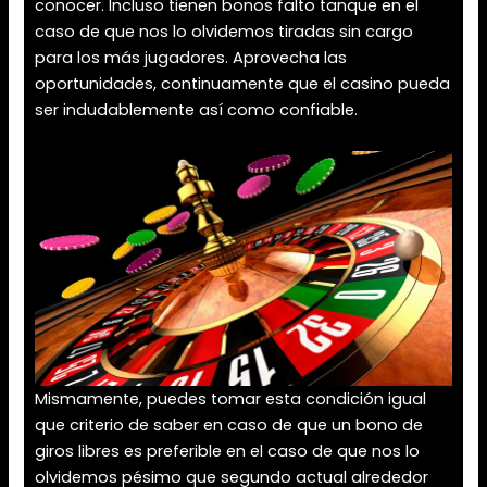
conocer. Incluso tienen bonos falto tanque en el
caso de que nos lo olvidemos tiradas sin cargo
para los más jugadores. Aprovecha las
oportunidades, continuamente que el casino pueda
ser indudablemente así­ como confiable.
Mismamente, puedes tomar esta condición igual
que criterio de saber en caso de que un bono de
giros libres es preferible en el caso de que nos lo
olvidemos pésimo que segundo actual alrededor