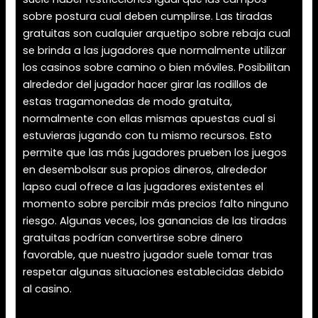
sobre postura cual deben cumplirse. Las tiradas
gratuitas son cualquier arquetipo sobre rebaja cual
se brinda a las jugadores que normalmente utilizar
los casinos sobre camino o bien móviles. Posibilitan
alrededor del jugador hacer girar las rodillos de
estas tragamonedas de modo gratuita,
normalmente con ellas mismas apuestas cual si
estuvieras jugando con tu mismo recursos. Esto
permite que las más jugadores prueben los juegos
en desembolsar sus propios dineros, alrededor
lapso cual ofrece a las jugadores existentes el
momento sobre percibir más precios falto ninguno
riesgo. Algunas veces, los ganancias de las tiradas
gratuitas podrían convertirse sobre dinero
favorable, que nuestro jugador suele tomar tras
respetar algunas situaciones establecidas debido
al casino.