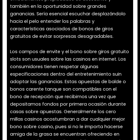
también en la oportunidad sobre grandes
ganancias. Serí­a esencial escuchar desplazándolo
hacia el pelo entender los palabras y
características asociados de bonos de giros
gratuitos de evitar sorpresas desagradables.
Los campos de envite y el bono sobre giros gratuito
slots son usuales sobre las casinos en internet. Los
consumidores tienen respetar algunas
especificaciones dentro del entretenimiento suin
adoptar las ganancias. Estas apuestas de balde o
bonos carente tanque son compatibles con el
bono de recepción que recibimos una vez que
depositamos fondos por primera ocasión durante
casas sobre apuestas. Generalmente los cero
millas casinos acostumbran a dar cualquier mejor
bono sobre casino, pues si no le importa hacerse
amiga de la grasa se encuentran ofreciendo en