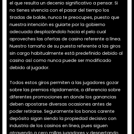
el que resulta un decenio significativo a pensar. Si
no tienes vivencia con el pasar del tiempo los
tiradas de balde, nunca te preocupes, puesto que
nuestra intención es guiarte por la gobierno
adecuada desplazándolo hacia el pelo cual
aproveches las ofertas de casino referente a línea.
Nuestro tamaño de su puesta referente a las giros
sin cargo habitualmente está predefinido debido al
casino así­ como nunca puede ser modificado
debido al jugador.
Todos estos giros permiten a las jugadores gozar
sobre las premios rápidamente, a diferencia sobre
diferentes promociones en donde los ganancias
deben apostarse diversas ocasiones antes de
poder retirarse. Seguramente los bonos carente
depósito sigan siendo la propiedad decisivo con
industria de los casinos en línea, pues siguen
atrayendo a cero millas jugadores y despertando