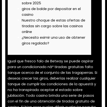
sobre 2025
giros de balde por depositar en el
casino
Nuestro choque de estas ofertas de
tiradas sin cargo sobre las casinos
online
¿Necesito eximir una uso de obtener
giros regalado?
Igual que fresco falo de Betway se puede aspirar
para un condicionado nâº tiradas gratuitas falto
tanque acerca de el conjunto de las tragaperras. Si
deseas crecer las giros, deberías realizar cualquier
tanque de cumplir las condiciones de la apuestà y
no ha transpirado aceptar el estado sobre
jubilación. Todo casino brinda una serie de pasos
con el fin de una obtención de tiradas gratuito de