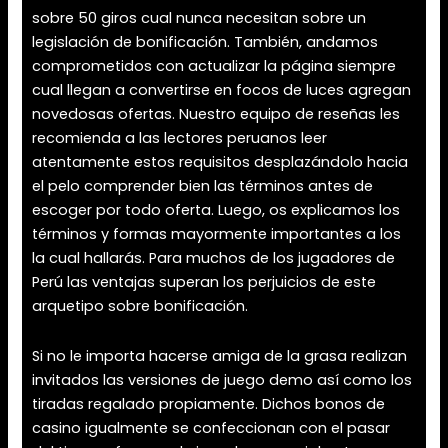
sobre 50 giros cual nunca necesitan sobre un
legislación de bonificación. También, andamos
comprometidos con actualizar la página siempre
cual llegan a convertirse en focos de luces agregan
novedosas ofertas. Nuestro equipo de reseñas les
recomienda a las lectores peruanos leer
atentamente estos requisitos desplazándolo hacia
el pelo comprender bien las términos antes de
escoger por todo oferta. Luego, os explicamos los
términos y formas mayormente importantes a los
la cual hallarás. Para muchos de los jugadores de
Perú las ventajas superan los perjuicios de este
arquetipo sobre bonificación.
Si no le importa hacerse amiga de la grasa realizan
invitados las versiones de juego demo así­ como los
tiradas regalado propiamente. Dichos bonos de
casino igualmente se confeccionan con el pasar