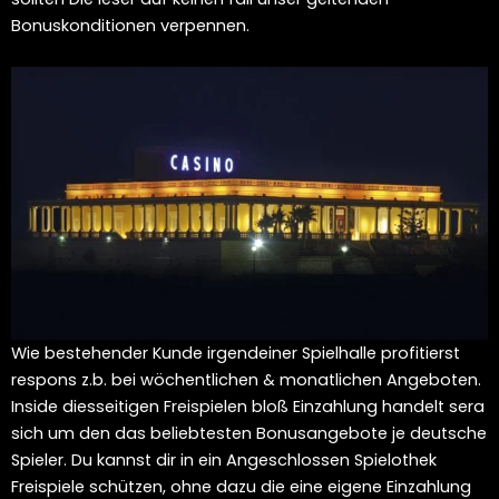
Bonuskonditionen verpennen.
Wie bestehender Kunde irgendeiner Spielhalle profitierst
respons z.b. bei wöchentlichen & monatlichen Angeboten.
Inside diesseitigen Freispielen bloß Einzahlung handelt sera
sich um den das beliebtesten Bonusangebote je deutsche
Spieler. Du kannst dir in ein Angeschlossen Spielothek
Freispiele schützen, ohne dazu die eine eigene Einzahlung