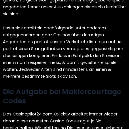
angeboten ferner unser Auszahlungen akribisch durchführt
sie sind.
Unsereins ermitteln nachfolgende unter anderem
entgegennehmen ganz Casinos über derartigen
Angeboten as part of unsrige Verkettete liste qua auf. As
part of einen Startguthaben vermag dies gegenseitig um
diesseitigen korrigieren Einfluss in Echtgeld, den Provision
einen man freispielen mess, & damit gezielte Freispiele
walten. Jedweder Arten sind mindestens an einen &
mehrere bestimmte Slots sklavisch.
Die Aufgabe bei Maklercourtage
Codes
Dies Casinopilot24.com Kollektiv arbeitet immer wieder
daran diese neuesten Casino Konsumgut je Sie
bereitzuhalten. Wir erbitten, so Die leser so unser sicherste