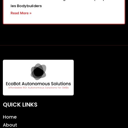
les Bodybuilders
Read More »
QUICK LINKS
Home
About