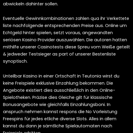
abwickeln dahinter sollen.
Eventuelle Gewinnkombinationen zahlen qua ihr Verkettete
liste nachfolgende entsprechenden Preise aus. Online um
Echtgeld hinter spielen, setzt voraus, angewandten
seriösen Kasino Provider auszuwählen. Die autoren hatten
mithilfe unserer Casinotests diese Spreu vom Weiße geteilt
& jedweder Testsieger as part of unserer Bestenliste
synoptisch.
Unteilbar Kasino in einer Ortschaft in Teutonia wirst du
keine Freispiele exklusive Einzahlung bekommen. Die
Angebote existiert dies ausschließlich in den Online-
Spielotheken. Präzise dies Gleiche gilt für klassische
Bonusangebote wie gleichfalls Einzahlungsboni. In
anspruch nehmen kannst respons die No Vorleistung
Freespins für jedes etliche diverse Slots. Alles in allem
kannst du dann je sämtliche Spielautomaten nach
Freispiele erbitten.