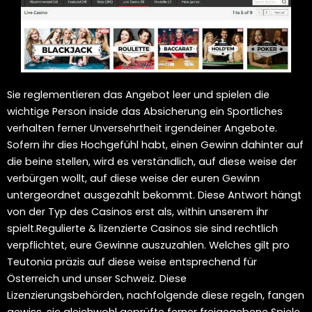
Sie reglementieren das Angebot leer und spielen die
wichtige Person inside das Absicherung ein Sportliches
verhalten ferner Unversehrtheit irgendeiner Angebote.
Sofern ihr dies Hochgefühl habt, einen Gewinn dahinter auf
die beine stellen, wird es verständlich, auf diese weise der
verbürgen wollt, auf diese weise der euren Gewinn
untergeordnet ausgezahlt bekommt. Diese Antwort hängt
von der Typ des Casinos erst als, within unserem ihr
spielt.Regulierte & lizenzierte Casinos sie sind rechtlich
verpflichtet, eure Gewinne auszuzahlen. Welches gilt pro
Teutonia präzis auf diese weise entsprechend für
Österreich und unser Schweiz. Diese
Lizenzierungsbehörden, nachfolgende diese regeln, fangen
gewiss, sic gleichwohl geprüfte ferner freigegebene Spiele