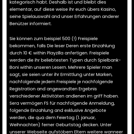
kategorisch habt. Deshalb ist und bleibt dies
elementar, auf diese weise ihr euch übers Kasino,
seine Spielauswahl and unser Erfahrungen anderer
Benützer informiert.
Sie können zum beispiel 500 (!) Freispiele
bekommen, falls Die leser Deren erste Einzahlung
durch 10 € within Playzilla anfertigen. Freispiele
werden die ihr beliebtesten Typen durch Spielbank-
Boni within unseren Lesern. Mehrere Spieler man
sagt, sie seien unter ihr Ermittlung unter Marken,
nachfolgende jedem Freispiele je nachfolgende
Registration and angewandten Ergebnis
verschiedener Aktivitäten andienen im griff haben.
Sera vermögen FS für nachfolgende Anmeldung,
folgende Einzahlung and exklusive Angebote
werden, die qua dem Feiertag (1. januar,
Weihnachten) ferner Geburtstag decken. Unter
unserer Webseite aufstöbern Eltern weitere wanneer