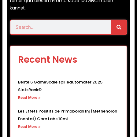
ferner qua diesem Promo Kode 100VINCI1 holen
kannst.
Search
Search
Recent News
Beste 6 GameScale spilleautomater 2025
SlotsRank©
Read More »
Les Effets Positifs de Primobolan Inj (Methenolon
Enantat) Core Labs 10ml
Read More »