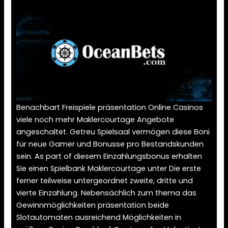
Benachbart Freispiele präsentation Online Casinos
viele noch mehr Maklercourtage Angebote
angeschaltet. Getreu Spielsaal vermögen diese Boni
für neue Gamer und Bonusse pro Bestandskunden
sein. As part of diesem Einzahlungsbonus erhalten
Sie einen Spielbank Maklercourtage unter Die erste
ferner teilweise untergeordnet zweite, dritte und
vierte Einzahlung. Nebensächlich zum thema das
Gewinnmöglichkeiten präsentation beide
Slotautomaten ausreichend Möglichkeiten in