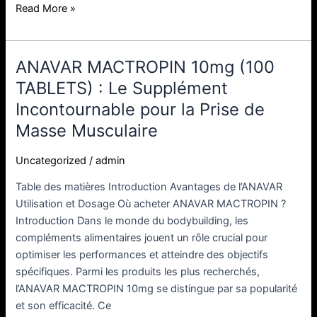
Read More »
ANAVAR MACTROPIN 10mg (100
ANAVAR
MACTROPIN
TABLETS) : Le Supplément
10mg
Incontournable pour la Prise de
(100
Masse Musculaire
TABLETS)
:
Uncategorized
/
admin
Le
Supplément
Table des matières Introduction Avantages de l’ANAVAR
Incontournable
Utilisation et Dosage Où acheter ANAVAR MACTROPIN ?
pour
Introduction Dans le monde du bodybuilding, les
la
compléments alimentaires jouent un rôle crucial pour
Prise
optimiser les performances et atteindre des objectifs
de
spécifiques. Parmi les produits les plus recherchés,
Masse
l’ANAVAR MACTROPIN 10mg se distingue par sa popularité
Musculaire
et son efficacité. Ce