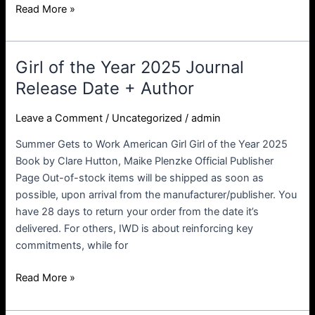
Read More »
Girl of the Year 2025 Journal
Girl
of
Release Date + Author
the
Year
Leave a Comment
/
Uncategorized
/
admin
2025
Summer Gets to Work American Girl Girl of the Year 2025
Journal
Book by Clare Hutton, Maike Plenzke Official Publisher
Release
Page Out-of-stock items will be shipped as soon as
Date
possible, upon arrival from the manufacturer/publisher. You
+
have 28 days to return your order from the date it’s
Author
delivered. For others, IWD is about reinforcing key
commitments, while for
Read More »