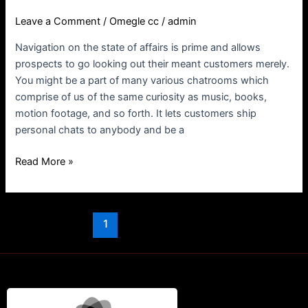
Evaluation
Leave a Comment
/
Omegle cc
/
admin
Navigation on the state of affairs is prime and allows
prospects to go looking out their meant customers merely.
You might be a part of many various chatrooms which
comprise of us of the same curiosity as music, books,
motion footage, and so forth. It lets customers ship
personal chats to anybody and be a
Read More »
1
2
Next
→