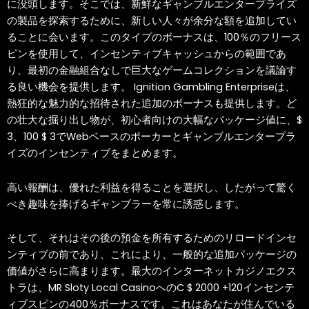
に没頭します。そこでは、新鮮なギャンブルエンタープライズ
の製品を探索するために、新しい人々が余分な額を追加してい
ることに会います。このタイプのボーナスは、100％のフリース
ピンを使用して、インセンティブキャッシュからの範囲であ
り、最初の金融組合なしで巨大なゲームコレクションを議論す
る良い機会を提供します。 Ignition Gambling Enterpriseは、
熱狂的な魅力的な招待された追加のボーナスも提供します。ど
の壮大な掘り出し物が、初心者向けの大幅なパッケージ値に、$
3、100 $ 3でWebベースのポーカーとギャンブルエンタープラ
イズのインセンティブをまとめます。
高い報酬は、優れた利益を得ることを選択し、したがって驚く
べき趣味を捧げるギャンブラーを常に誘惑します。
そして、それはその後の預金を所有するためのリロードインセ
ンティブの前であり、これにより、一般的な追加パッケージの
価値がさらに高まります。最大のインターネットカジノエクス
トラは、MR Sloty Local CasinoへのC $ 2000 +120インセンテ
ィブスピンの400％ボーナスです。これはあなたが住んでいる