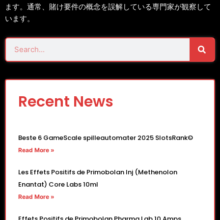
ます。通常、賭け要件の概念を誤解している専門家が観察して
います。
Sear
Search
Recent News
Beste 6 GameScale spilleautomater 2025 SlotsRank©
Read More »
Les Effets Positifs de Primobolan Inj (Methenolon
Enantat) Core Labs 10ml
Read More »
Effets Positifs de Primobolan Pharma Lab 10 Amps