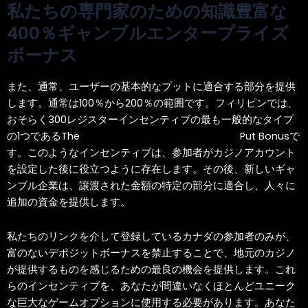
私たちの専門家のための知識豊富な
400％ギャンブルエンタープライズ
ボーナス
また、通常、ユーザーの基本的なプットに適合する部分を提供
します。通常は100％から200％の範囲です。フィリピンでは、
おそらく300レジスターインセンティブの最も一般的なタイプ
の1つであるThe
ベットカジノ氏から撤退する方法
Put Bonusで
す。このようなインセンティブは、参加者がカジノアカウント
を設定した後に役立つように存在します。その後、新しいギャ
ンブル企業は、譲渡された金額の特定の部分に適合し、人々に
追加の資金を提供します。
私たちのリンクを介して登録しているカナダの参加者のみが、
富のないデポジットボーナスを禁止することで、地元のカジノ
が提供するものを感じるための最良の機会を提供します。これ
らのインセンティブを、あなたが間違いなくほとんどユニーク
な巨大なゲームオプションに使用する必要があります。あなた