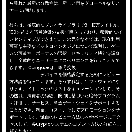
ら離れた最新の分散性は、新しい門をグローバルなリス
ナーに起動します。
彼らは、徹底的なプレイライブラリで8、10万タイトル、
150を超える暗号通貨の支援で際立っており、積極的なイ
ンセンティブができます。この完全な本では、現在利用
可能な主要なビットコインカジノについて説明し、ゲー
ムの可能性、ボーナスの選択、セキュリティ機能を調査
し、全体的なユーザーエクスペリエンスを行うことがで
きます。 Coingapeは、暗号交換、
カジノデポジット
pay by phone
デバイスを価格設定するためにレビュー
方法論を待っています。そうすれば、ソフトウェアにな
ります。メトリックのリストをキュレーションして、そ
の機能、消費者の経験、防御に基づいた暗号プログラム
を評価し、サービス、料金ゲートウェイをサポートする
ことができ、料金、コスト、そしてプロモーションをサ
ポートします。独自のレビュー方法のWebページにアク
セスして、各Cryptoシステムのコメント方法の詳細をご
覧ください。